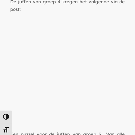
De juffen van groep 4 kregen het volgende via de
post:
Keuze voor hoog contrast
Kies grootte van het lettertype
Een puzzel voor de juffen van groep 3… Van alle