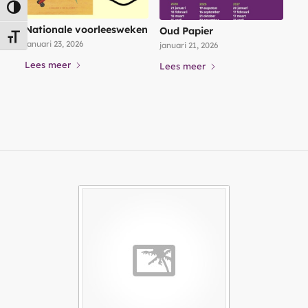
Keuze voor hoog contrast
Nationale voorleesweken
Oud Papier
Kies grootte van het lettertype
januari 23, 2026
januari 21, 2026
Lees meer
Lees meer