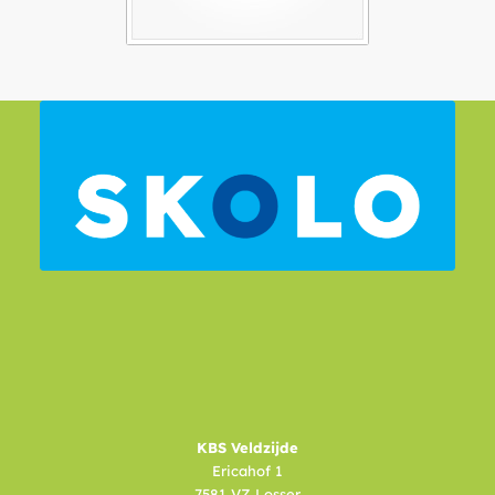
KBS Veldzijde
Ericahof 1
7581 VZ Losser