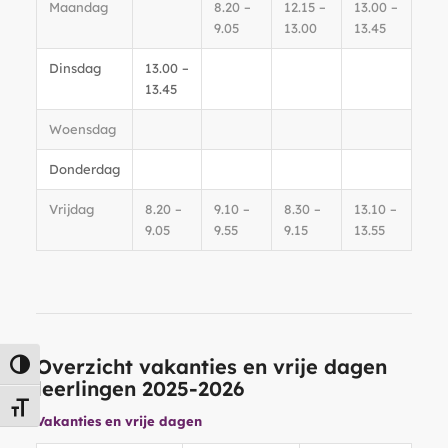
Maandag
8.20 –
12.15 –
13.00 –
9.05
13.00
13.45
Dinsdag
13.00 –
13.45
Woensdag
Donderdag
Vrijdag
8.20 –
9.10 –
8.30 –
13.10 –
9.05
9.55
9.15
13.55
Overzicht vakanties en vrije dagen
Keuze voor hoog contrast
leerlingen 2025-2026
Kies grootte van het lettertype
Vakanties en vrije dagen