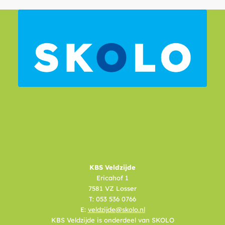
KBS Veldzijde
Ericahof 1
7581 VZ Losser
T: 053 536 0766
E:
veldzijde@skolo.nl
KBS Veldzijde is onderdeel van SKOLO