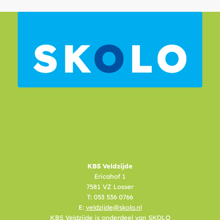
KBS Veldzijde
Ericahof 1
7581 VZ Losser
T: 053 536 0766
E:
veldzijde@skolo.nl
KBS Veldzijde is onderdeel van SKOLO