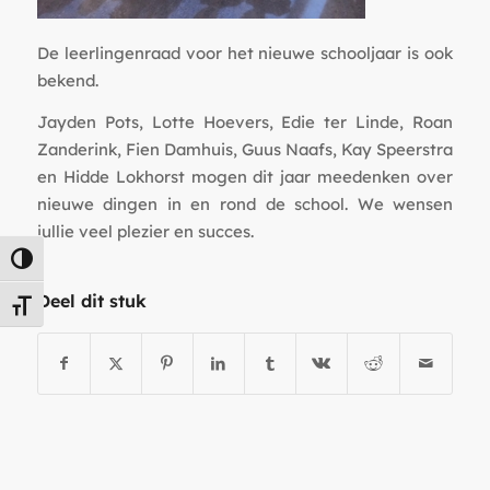
De leerlingenraad voor het nieuwe schooljaar is ook
bekend.
Jayden Pots, Lotte Hoevers, Edie ter Linde, Roan
Zanderink, Fien Damhuis, Guus Naafs, Kay Speerstra
en Hidde Lokhorst mogen dit jaar meedenken over
nieuwe dingen in en rond de school. We wensen
jullie veel plezier en succes.
Keuze voor hoog contrast
Deel dit stuk
Kies grootte van het lettertype