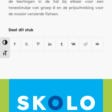
de leerlingen in de hal bij elkaar voor een
toneelstukje van groep 8 en de prijsuitreiking voor
de mooist versierde fietsen.
Deel dit stuk
Keuze voor hoog contrast
Kies grootte van het lettertype