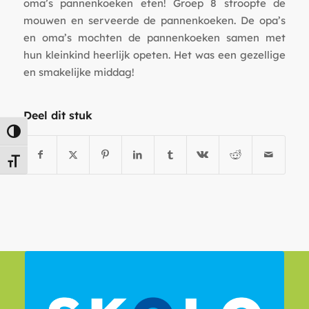
oma’s pannenkoeken eten! Groep 8 stroopte de
mouwen en serveerde de pannenkoeken. De opa’s
en oma’s mochten de pannenkoeken samen met
hun kleinkind heerlijk opeten. Het was een gezellige
en smakelijke middag!
Deel dit stuk
Keuze voor hoog contrast
Kies grootte van het lettertype