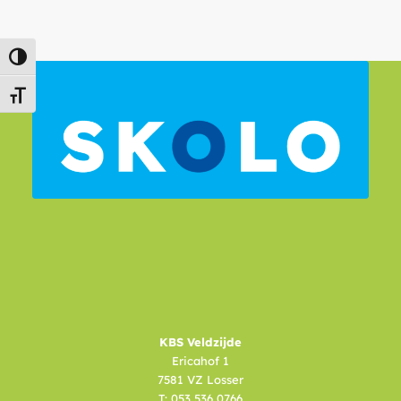
Keuze voor hoog contrast
Kies grootte van het lettertype
KBS Veldzijde
Ericahof 1
7581 VZ Losser
T: 053 536 0766